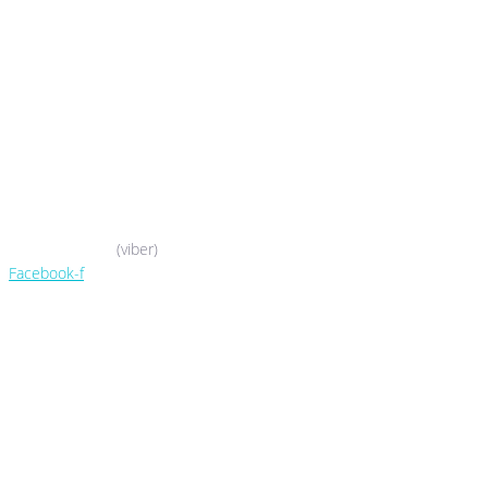
044-503-06-52
050-388-90-38
(viber)
Facebook-f