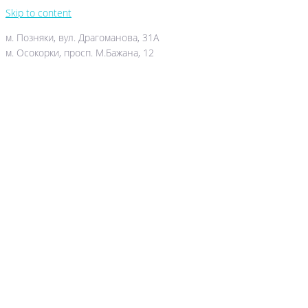
Skip to content
м. Позняки, вул. Драгоманова, 31А
м. Осокорки, просп. М.Бажана, 12
044-503-06-52
050-388-90-38