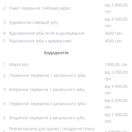
від 2 800,00
2
Пакет ліуквання глибокий карієс
грн
від 4 000,00
3
Художня реставрація зубу
грн
4
Відновлення зуба після ендолікування
3000 грн
5
Відновлення зуба з армуванням
4000 грн
Ендодонтія
1
Мікроскоп
1000,00 грн
від 3 000,00
2
Первинне лікування 1 канального зуба
грн
від 4 000,00
3
Вторинне лікування 1 канального зуба
грн
від 6 000,00
4
Первинне лікування 3 канального зуба
грн
від 7 000,00
5
Вторинне лікування 3 канального зуба
грн
Ревізія каналів для оцінки і складання плану
6
1 500,00 грн