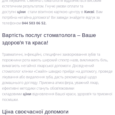
для лікування. Сімейна стоматологія відрізняється високим
естетичним результатом. Гнучкі умови оплати та
доступні
ціни
стали візитною карткою центру в
Києві
. Вам
потрібна негайна допомога? Ви завжди знайдете відгук за
телефоном
044 503 06 52.
Вартість послуг стоматолога – Ваше
здоров'я та краса!
Травматичні, інфекційні, специфічні захворювання зубів та
порожнини рота мають широкий спектр назв, викликають біль,
вимагають негайної лікарської допомоги. Досвідчений
стоматолог клініки «Смайл» швидко прийде на допомогу, проведе
лікування або видалення зуба, дасть рекомендації щодо
домашнього догляду. Приємна атмосфера, уважний лікар,
ефективні методики стануть обов’язковими
складовими
ціни
відновлення Вашої краси, здоров’я та приємної
посмішки.
Ціна своєчасної допомоги