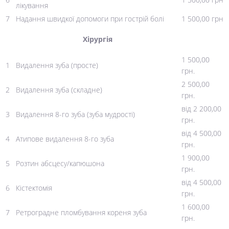
лікування
7
Надання швидкої допомоги при гострій болі
1 500,00 грн
Хірургія
1 500,00
1
Видалення зуба (просте)
грн.
2 500,00
2
Видалення зуба (складне)
грн.
від 2 200,00
3
Видалення 8-го зуба (зуба мудрості)
грн.
від 4 500,00
4
Атипове видалення 8-го зуба
грн.
1 900,00
5
Розтин абсцесу/капюшона
грн.
від 4 500,00
6
Кістектомія
грн.
1 600,00
7
Ретроградне пломбування кореня зуба
грн.