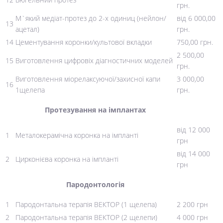
грн.
М`який медіат-протез до 2-х одиниц (нейлон/
від 6 000,00
13
ацетал)
грн.
14
Цементування коронки/культової вкладки
750,00 грн.
2 500,00
15
Виготовлення цифровіх діагностичних моделей
грн.
Виготовлення міорелаксуючої/захисної капи
3 000,00
16
1щелепа
грн.
Протезування на імплантах
від 12 000
1
Металокерамічна коронка на імпланті
грн
від 14 000
2
Цирконієва коронка на імпланті
грн
Пародонтологія
1
Пародонтальна терапія ВЕКТОР (1 щелепа)
2 200 грн
2
Пародонтальна терапія ВЕКТОР (2 щелепи)
4 000 грн