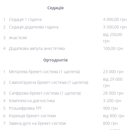
Седація
1
Седація 1 година
4 000,00 грн
2
Седація додаткова година
3 500,00 грн
від 250,00
3
Анастезія
грн
4
Додаткова ампула анестетика
100,00 грн
Ортодонтія
1
Металева брекет-система (1 щелепа)
23 000 грн
від 29 000
2
Самолігіруюча брекет-система (1 щелепа)
грн
3
Сапфірова брекет-система (1 щелепа)
28 000 грн
4
Комплексна діагностика
3 200 грн
5
Розшифровка ТРГ
900 грн
6
Корекція брекет-системи
від 800 грн
7
Заміна дуги на брекет-системі
800 грн