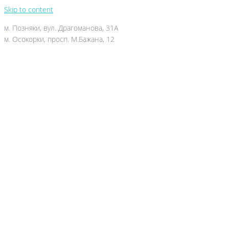
Skip to content
м. Позняки, вул. Драгоманова, 31А
м. Осокорки, просп. М.Бажана, 12
044-503-06-52
050-388-90-38