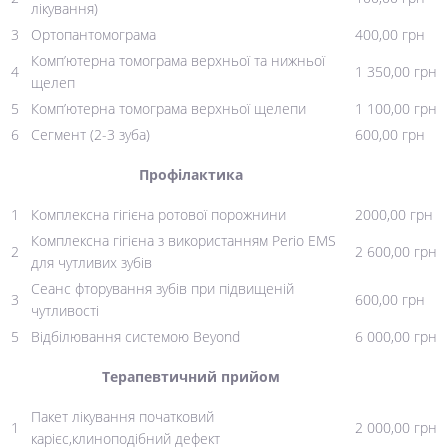
лікування)
3
Ортопантомограма
400,00 грн
Комп’ютерна томограма верхньої та нижньої
4
1 350,00 грн
щелеп
5
Комп’ютерна томограма верхньої щелепи
1 100,00 грн
6
Сегмент (2-3 зуба)
600,00 грн
Профілактика
1
Комплексна гігієна ротової порожнини
2000,00 грн
Комплексна гігієна з використанням Perio EMS
2
2 600,00 грн
для чутливих зубів
Сеанс фторування зубів при підвищеній
3
600,00 грн
чутливості
5
Відбілювання системою Beyond
6 000,00 грн
Терапевтичний прийом
Пакет лікування початковий
1
2 000,00 грн
карієс,клиноподібний дефект