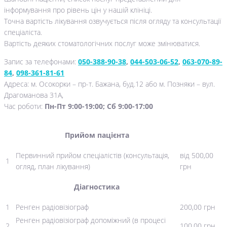
інформування про рівень цін у нашій клініці.
Точна вартість лікування озвучується після огляду та консультації
спеціаліста.
Вартість деяких стоматологічних послуг може змінюватися.
Запис за телефонами:
050-388-90-38
,
044-503-06-52
,
063-070-89-
84
,
098-361-81-61
Адреса: м. Осокорки – пр-т. Бажана, буд.12 або м. Позняки – вул.
Драгоманова 31А,
Час роботи:
Пн-Пт 9:00-19:00; Cб 9:00-17:00
Прийом пацієнта
Первинний прийом спеціалістів (консультація,
від 500,00
1
огляд, план лікування)
грн
Діагностика
1
Ренген радіовізіограф
200,00 грн
Ренген радіовізіограф допоміжний (в процесі
2
100,00 грн