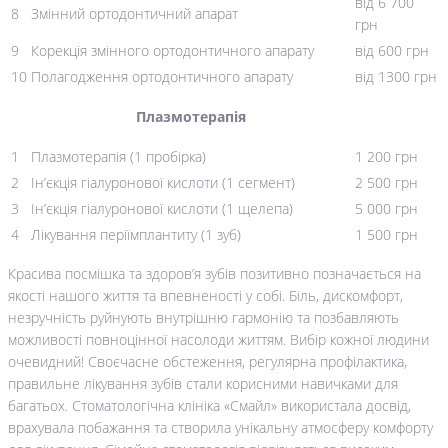
від 6 700
8
Змінний ортодонтичний апарат
грн
9
Корекція змінного ортодонтичного апарату
від 600 грн
10
Полагодження ортодонтичного апарату
від 1300 грн
Плазмотерапія
1
Плазмотерапія (1 пробірка)
1 200 грн
2
Ін’єкція гіалуронової кислоти (1 сегмент)
2 500 грн
3
Ін’єкція гіалуронової кислоти (1 щелепа)
5 000 грн
4
Лікування періїмплантиту (1 зуб)
1 500 грн
Красива посмішка та здоров’я зубів позитивно позначається на
якості нашого життя та впевненості у собі. Біль, дискомфорт,
незручність руйнують внутрішню гармонію та позбавляють
можливості повноцінної насолоди життям. Вибір кожної людини
очевидний! Своєчасне обстеження, регулярна профілактика,
правильне лікування зубів стали корисними навичками для
багатьох. Стоматологічна клініка «Смайл» використала досвід,
врахувала побажання та створила унікальну атмосферу комфорту