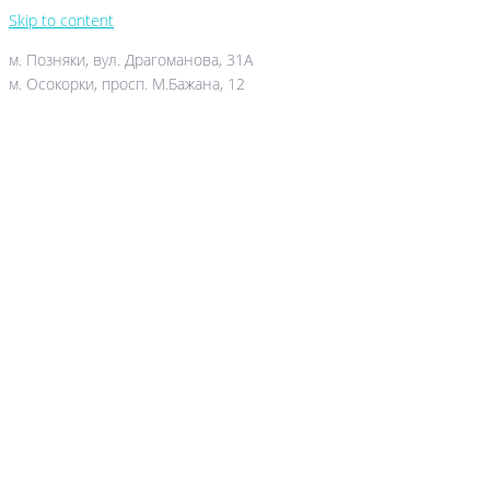
Skip to content
м. Позняки, вул. Драгоманова, 31А
м. Осокорки, просп. М.Бажана, 12
044-503-06-52
050-388-90-38