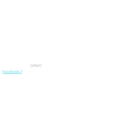
044-503-06-52
050-388-90-38
(viber)
Facebook-f