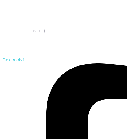
044-503-06-52
050-388-90-38
(viber)
044-503-06-52
050-388-90-38
Facebook-f