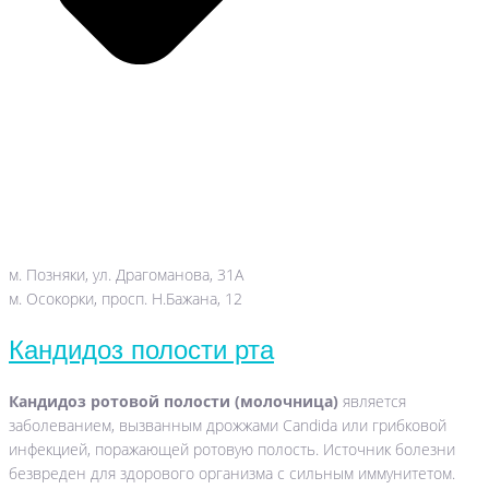
м. Позняки, ул. Драгоманова, 31А
м. Осокорки, просп. Н.Бажана, 12
Кандидоз полости рта
Кандидоз ротовой полости
(молочница)
является
заболеванием, вызванным дрожжами Candida или грибковой
инфекцией, поражающей ротовую полость. Источник болезни
безвреден для здорового организма с сильным иммунитетом.