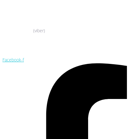
044-503-06-52
050-388-90-38
(viber)
044-503-06-52
050-388-90-38
Facebook-f