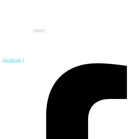
044-503-06-52
050-388-90-38
(viber)
044-503-06-52
050-388-90-38
Facebook-f