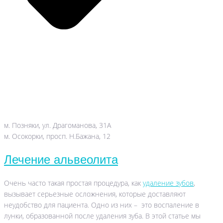
м. Позняки, ул. Драгоманова, 31А
м. Осокорки, просп. Н.Бажана, 12
Лечение альвеолита
Очень часто такая простая процедура, как
удаление зубов
,
вызывает серьезные осложнения, которые доставляют
неудобство для пациента. Одно из них – это воспаление в
лунки, образованной после удаления зуба. В этой статье мы