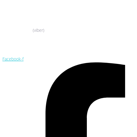
044-503-06-52
050-388-90-38
(viber)
044-503-06-52
050-388-90-38
Facebook-f