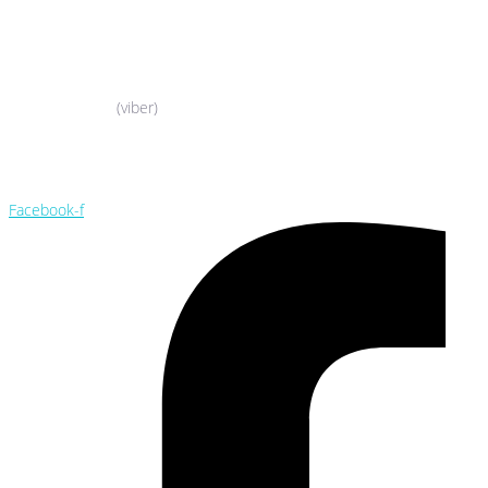
044-503-06-52
050-388-90-38
(viber)
044-503-06-52
050-388-90-38
Facebook-f