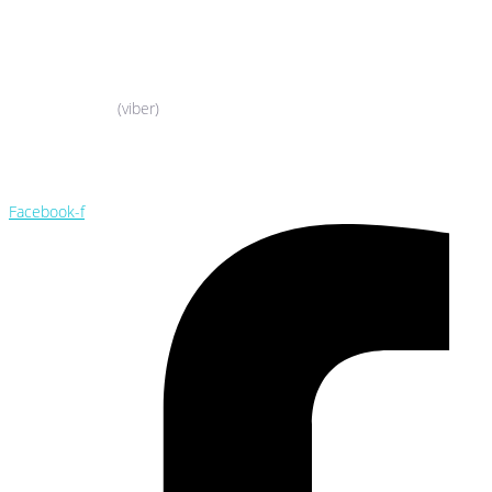
044-503-06-52
050-388-90-38
(viber)
044-503-06-52
050-388-90-38
Facebook-f